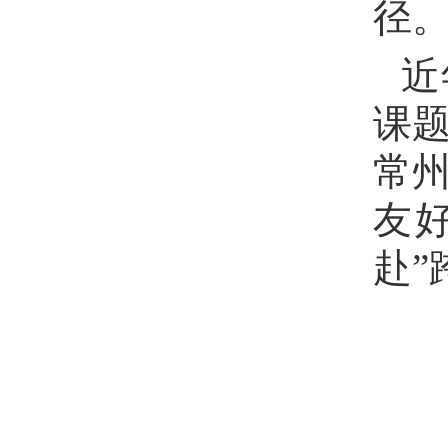
径
近
课
常
友
赴”