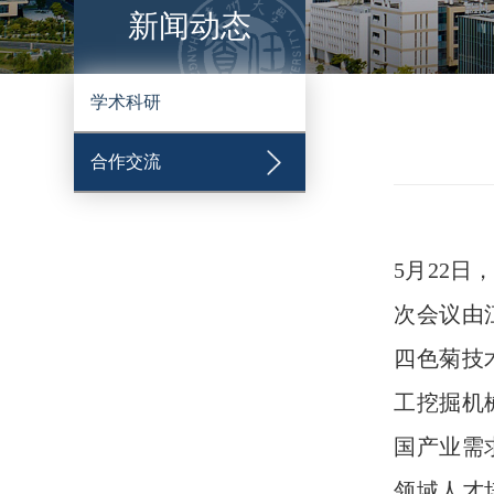
新闻动态
学术科研
合作交流
5月2
2
日
次会议由
四色菊技
工挖掘机
国产业需
领域人才